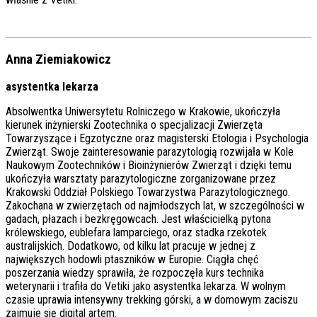
Anna Ziemiakowicz
asystentka lekarza
Absolwentka Uniwersytetu Rolniczego w Krakowie, ukończyła
kierunek inżynierski Zootechnika o specjalizacji Zwierzęta
Towarzyszące i Egzotyczne oraz magisterski Etologia i Psychologia
Zwierząt. Swoje zainteresowanie parazytologią rozwijała w Kole
Naukowym Zootechników i Bioinżynierów Zwierząt i dzięki temu
ukończyła warsztaty parazytologiczne zorganizowane przez
Krakowski Oddział Polskiego Towarzystwa Parazytologicznego.
Zakochana w zwierzętach od najmłodszych lat, w szczególności w
gadach, płazach i bezkręgowcach. Jest właścicielką pytona
królewskiego, eublefara lamparciego, oraz stadka rzekotek
australijskich. Dodatkowo, od kilku lat pracuje w jednej z
największych hodowli ptaszników w Europie. Ciągła chęć
poszerzania wiedzy sprawiła, że rozpoczęła kurs technika
weterynarii i trafiła do Vetiki jako asystentka lekarza. W wolnym
czasie uprawia intensywny trekking górski, a w domowym zaciszu
zajmuje się digital artem.