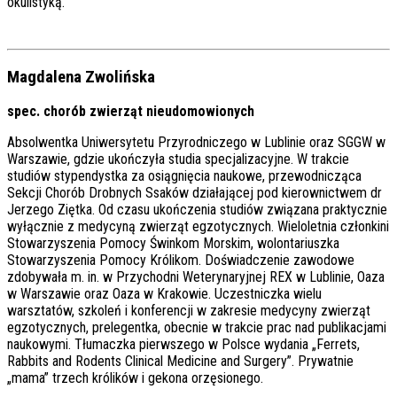
okulistyką.
Magdalena Zwolińska
spec. chorób zwierząt nieudomowionych
Absolwentka Uniwersytetu Przyrodniczego w Lublinie oraz SGGW w
Warszawie, gdzie ukończyła studia specjalizacyjne. W trakcie
studiów stypendystka za osiągnięcia naukowe, przewodnicząca
Sekcji Chorób Drobnych Ssaków działającej pod kierownictwem dr
Jerzego Ziętka. Od czasu ukończenia studiów związana praktycznie
wyłącznie z medycyną zwierząt egzotycznych. Wieloletnia członkini
Stowarzyszenia Pomocy Świnkom Morskim, wolontariuszka
Stowarzyszenia Pomocy Królikom. Doświadczenie zawodowe
zdobywała m. in. w Przychodni Weterynaryjnej REX w Lublinie, Oaza
w Warszawie oraz Oaza w Krakowie. Uczestniczka wielu
warsztatów, szkoleń i konferencji w zakresie medycyny zwierząt
egzotycznych, prelegentka, obecnie w trakcie prac nad publikacjami
naukowymi. Tłumaczka pierwszego w Polsce wydania „Ferrets,
Rabbits and Rodents Clinical Medicine and Surgery”. Prywatnie
„mama” trzech królików i gekona orzęsionego.