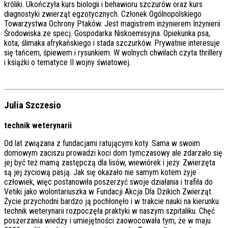
króliki. Ukończyła kurs biologii i behawioru szczurów oraz kurs
diagnostyki zwierząt egzotycznych. Członek Ogólnopolskiego
Towarzystwa Ochrony Ptaków. Jest magistrem inżynierem Inżynierii
Środowiska ze specj. Gospodarka Niskoemisyjna. Opiekunka psa,
kota, ślimaka afrykańskiego i stada szczurków. Prywatnie interesuje
się tańcem, śpiewem i rysunkiem. W wolnych chwilach czyta thrillery
i książki o tematyce II wojny światowej.
Julia Szczesio
technik weterynarii
Od lat związana z fundacjami ratującymi koty. Sama w swoim
domowym zaciszu prowadzi koci dom tymczasowy ale zdarzało się
jej być też mamą zastępczą dla lisów, wiewiórek i jeży. Zwierzęta
są jej życiową pasją. Jak się okazało nie samym kotem żyje
człowiek, więc postanowiła poszerzyć swoje działania i trafiła do
Vetiki jako wolontariuszka w Fundacji Akcja Dla Dzikich Zwierząt.
Życie przychodni bardzo ją pochłonęło i w trakcie nauki na kierunku
technik weterynarii rozpoczęła praktyki w naszym szpitaliku. Chęć
poszerzania wiedzy i umiejętności zaowocowała tym, że w maju