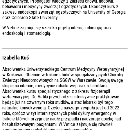
egzotycznych. Propagator wiedzy z zakresu chowu, hodowli,
behawioru i medycyny zwierząt egzotycznych. Ukończył kurs z
zakresu endoskopii zwierząt egzotycznych na University of Georgia
oraz Colorado State University.
W Vetice zajmuje się szeroko pojętą interną i chirurgią oraz
endoskopią i stomatologią.
Izabella Kuś
Absolwentka Uniwersyteckiego Centrum Medycyny Weterynaryjnej
w Krakowie. Obecnie w trakcie studiów specjalizacyjnych Choroby
Zwierząt Nieudomowionych na SGGW w Warszawie. Swoją uwagę
skupia na internie, medycynie ratunkowej oraz rehabilitacji.
Absolwentka kursu specjalistycznego z zakresu fizjoterapii
weterynaryjnej.
Do Vetiki przychodziła intensywnie praktykować
będąc już na czwartym roku studiów, a staż lekarski był tego
naturalną konsekwencją. Częścią naszego zespołu jest od 2022
roku, oprócz wizyt internistycznych pełni dyżury emergency w
trakcie których przyjmuje nagłe przypadki i nadzoruje opiekę nad
hospitalizowanymi pacjentami.
W Vetice zajmuje się również
zoofizjoterapią i rehabilitacją naszych pacjentów.