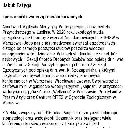
Jakub Fatyga
spec. chorób zwierząt nieudomowionych
Absolwent Wydziału Medycyny Weterynaryjnej Uniwersytetu
Przyrodniczego w Lublinie. W 2020 roku ukończył studia
specjalizacyjne Choroby Zwierząt Nieudomowionych na SGGW w
Warszawie. Jego pasją jest medycyna zwierząt egzotycznych,
dlatego od samego początku studiów poszerza wiedzę i
umiejętności w tej dziedzinie. W latach studenckich członek kół
naukowych – Sekcji Chorób Drobnych Ssaków pod opieką dr n. wet.
J. Ziętka oraz Sekcji Parazytologicznej i Chorób Zwierząt
Egzotycznych pod opieką dr n. wet K. Szczepaniaka, z którymi
trzykrotnie zdobywał II miejsce na międzynarodowych
konferencjach w Warszawie, Wrocławiu i Lwowie. Swój warsztat
szlifował m.in. w gabinecie weterynaryjnym „Kajman”, w przychodni
weterynaryjnej „Oaza” oraz „Wetlandia” w Warszawie. Praktykant w
Ptasim Azylu oraz Centrum CITES w Ogrodzie Zoologicznym w
Warszawie.
Z Vetiką związany od 2016 roku. Pasjonat egzotycznej chirurgii,
stomatologii oraz endoskopii. Uczestnik oraz prelegent wielu
konferencji i kursów związanych z tematyką zwierząt