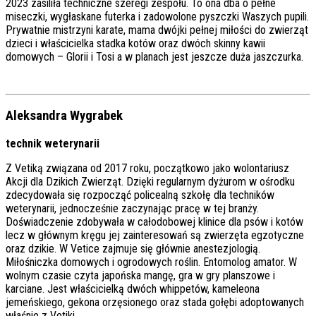
2023 zasiliła techniczne szeregi zespołu. To ona dba o pełne
miseczki, wygłaskane futerka i zadowolone pyszczki Waszych pupili.
Prywatnie mistrzyni karate, mama dwójki pełnej miłości do zwierząt
dzieci i właścicielka stadka kotów oraz dwóch skinny kawii
domowych – Glorii i Tosi a w planach jest jeszcze duża jaszczurka.
Aleksandra Wygrabek
technik weterynarii
Z Vetiką związana od 2017 roku, początkowo jako wolontariusz
Akcji dla Dzikich Zwierząt. Dzięki regularnym dyżurom w ośrodku
zdecydowała się rozpocząć policealną szkołę dla techników
weterynarii, jednocześnie zaczynając pracę w tej branży.
Doświadczenie zdobywała w całodobowej klinice dla psów i kotów
lecz w głównym kręgu jej zainteresowań są zwierzęta egzotyczne
oraz dzikie. W Vetice zajmuje się głównie anestezjologią.
Miłośniczka domowych i ogrodowych roślin. Entomolog amator. W
wolnym czasie czyta japońska mangę, gra w gry planszowe i
karciane. Jest właścicielką dwóch whippetów, kameleona
jemeńskiego, gekona orzęsionego oraz stada gołębi adoptowanych
właśnie z Vetiki.