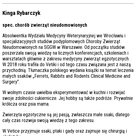
Kinga Rybarczyk
spec. chorób zwierząt nieudomowionych
Absolwentka Wydziału Medycyny Weterynaryjnej we Wrocławiu i
specjalizacyjnych studiów podyplomowych Choroby Zwierząt
Nieudomowionych na SGGW w Warszawie. Od początku studiów
poszerzała swoją wiedzę na licznych konferencjach, szkoleniach i
warsztatach głównie z zakresu medycyny zwierząt egzotycznych.
W 2018 roku trafiła do Vetiki i od tego czasu związana jest z naszą
przychodnią. Tłumaczka polskiego wydania książki na temat leczenia
małych ssaków „Ferrets, Rabbits and Rodents Clinical Medicine and
Surgery”.
W wolnym czasie uwielbia eksperymentować w kuchni i rozwijać
swoje zdolności cukiernicze. Jej hobby są także podróże. Prywatnie
królicza oraz psia mama.
Zwierzęta egzotyczne są jej pasją, zwłaszcza małe ssaki, dlatego
cały czas rozwija swoją wiedzę z tego zakresu.
W Vetice przyjmuje ssaki, ptaki i gady oraz zajmuje się chirurgią i