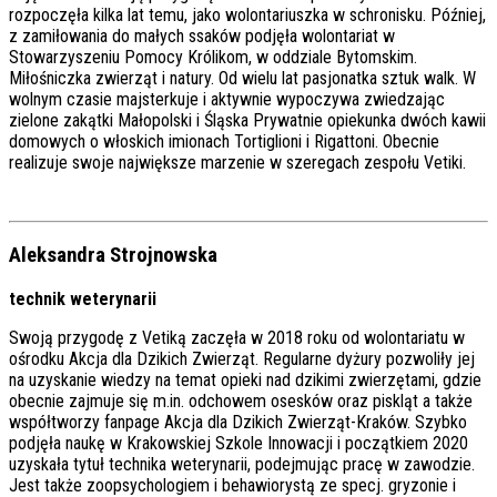
rozpoczęła kilka lat temu, jako wolontariuszka w schronisku. Później,
z zamiłowania do małych ssaków podjęła wolontariat w
Stowarzyszeniu Pomocy Królikom, w oddziale Bytomskim.
Miłośniczka zwierząt i natury. Od wielu lat pasjonatka sztuk walk. W
wolnym czasie majsterkuje i aktywnie wypoczywa zwiedzając
zielone zakątki Małopolski i Śląska Prywatnie opiekunka dwóch kawii
domowych o włoskich imionach Tortiglioni i Rigattoni. Obecnie
realizuje swoje największe marzenie w szeregach zespołu Vetiki.
Aleksandra Strojnowska
technik weterynarii
Swoją przygodę z Vetiką zaczęła w 2018 roku od wolontariatu w
ośrodku Akcja dla Dzikich Zwierząt. Regularne dyżury pozwoliły jej
na uzyskanie wiedzy na temat opieki nad dzikimi zwierzętami, gdzie
obecnie zajmuje się m.in. odchowem osesków oraz piskląt a także
współtworzy fanpage Akcja dla Dzikich Zwierząt-Kraków. Szybko
podjęła naukę w Krakowskiej Szkole Innowacji i początkiem 2020
uzyskała tytuł technika weterynarii, podejmując pracę w zawodzie.
Jest także zoopsychologiem i behawiorystą ze specj. gryzonie i