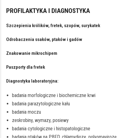
PROFILAKTYKA I DIAGNOSTYKA
Szczepienia królików, fretek, szopów, surykatek
Odrobaczenia ssaków, ptaków i gadów
Znakowanie mikrochipem
Paszporty dla fretek
Diagnostyka laboratoryjna:
badania morfologiczne i biochemiczne krwi
badania parazytologiczne kału
badania moczu
zeskrobiny, wymazy, posiewy
badania cytologiczne i histopatologiczne
badania ptaków na PBFD, chlamydiozę, polyomavirozę,