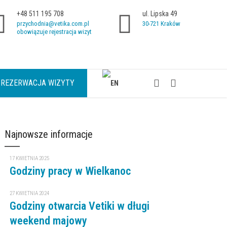
+48 511 195 708
ul. Lipska 49
przychodnia@vetika.com.pl
30-721 Kraków
obowiązuje rejestracja wizyt
REZERWACJA WIZYTY
Najnowsze informacje
17 KWIETNIA 2025
Godziny pracy w Wielkanoc
27 KWIETNIA 2024
Godziny otwarcia Vetiki w długi
weekend majowy