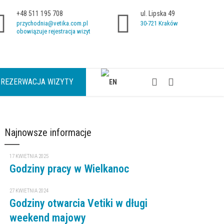
+48 511 195 708
ul. Lipska 49
przychodnia@vetika.com.pl
30-721 Kraków
obowiązuje rejestracja wizyt
REZERWACJA WIZYTY
Najnowsze informacje
17 KWIETNIA 2025
Godziny pracy w Wielkanoc
27 KWIETNIA 2024
Godziny otwarcia Vetiki w długi
weekend majowy