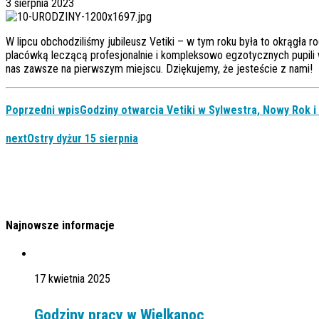
3 sierpnia 2023
W lipcu obchodziliśmy jubileusz Vetiki – w tym roku była to okrągła 
placówką leczącą profesjonalnie i kompleksowo egzotycznych pupili
nas zawsze na pierwszym miejscu. Dziękujemy, że jesteście z nami!
Poprzedni wpis
Godziny otwarcia Vetiki w Sylwestra, Nowy Rok i 
next
Ostry dyżur 15 sierpnia
Najnowsze informacje
17 kwietnia 2025
Godziny pracy w Wielkanoc